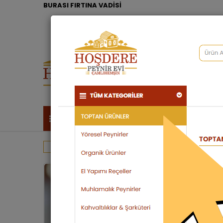
BURASI FIRTINA VADİSİ
TÜM KATEGORİLER
Arı Ürünleri