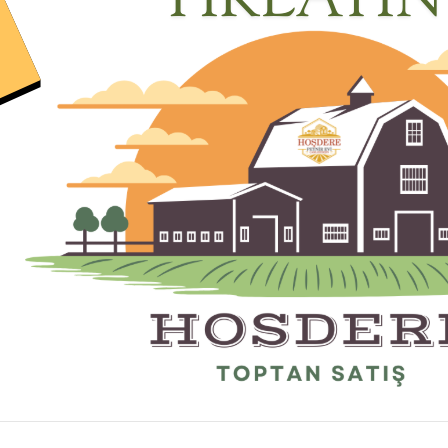
Fiyatı Düşünce Haber Ver
Ürünü Tavsiye Et
Marka :
Hoşdere
Kategori :
Arı Ürünleri
SEPETE EKLE