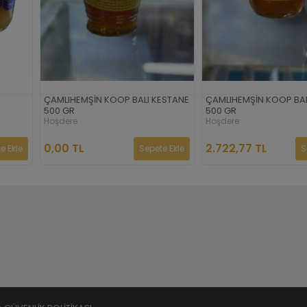
 BALI KESTANE
ÇAMLIHEMŞİN KOOP BALI ÇİÇEK
KARAKOVAN PET
500 GR
YUVARLAK TEN
Hoşdere
Hoşdere
2.722,77 TL
1.200,00 TL
Sepete Ekle
Sepete Ekle