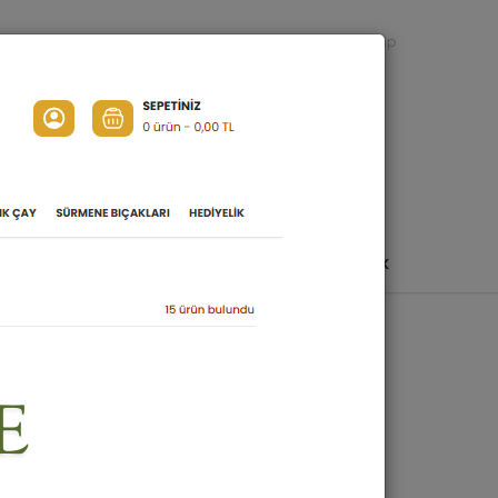
HOŞDERE ÖZEL
Bize Sorun
Sipariş Takip
SEPETİNİZ
0 ürün -
0,00 TL
URMASI
AÇIK ÇAY
SÜRMENE BIÇAKLARI
HEDIYELIK