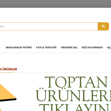
MUHLAMALIK PEYNIR
YAYLA TEREYAĞI
ORGANIK BAL
RIZE KAV
AYDER BALI BALBU 970 GR
2.475,25 TL + % 1
2.500,00 TL
Ürün Kodu :
AYDBALI02