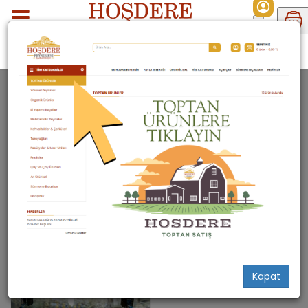
Hediyelik
Ahşap Ürünler
Beşikler
BEŞIKLER
1 ürün bulundu
Filtrele
Stoktakiler
Kapat