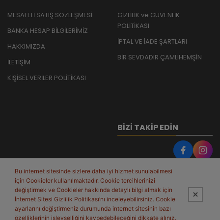
MESAFELİ SATIŞ SÖZLEŞMESİ
GİZLİLİK ve GÜVENLİK
POLİTİKASI
BANKA HESAP BİLGİLERİMİZ
İPTAL VE İADE ŞARTLARI
HAKKIMIZDA
BİR SEVDADIR ÇAMLIHEMŞİN
İLETİŞİM
KİŞİSEL VERİLER POLİTİKASI
BIZI TAKIP EDIN
Bu internet sitesinde sizlere daha iyi hizmet sunulabilmesi
için Cookieler kullanılmaktadır. Cookie tercihlerinizi
değiştirmek ve Cookieler hakkında detaylı bilgi almak için
İnternet Sitesi Gizlilik Politikası’nı inceleyebilirsiniz. Cookie
ayarlarını değiştirmeniz durumunda internet sitesinin bazı
özelliklerinin işlevselliğini kaybedebileceğini dikkate alınız.