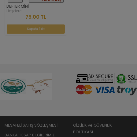
DEFTER MİNİ
Hoşdere
75,00 TL
Sepete Ekle
MESAFELİ SATIŞ SÖZLEŞMESİ
GİZLİLİK ve GÜVENLİK
POLİTİKASI
BANKA HESAP BİLGİLERİMİZ