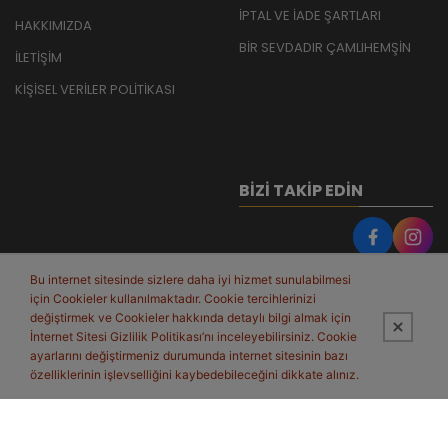
İPTAL VE İADE ŞARTLARI
HAKKIMIZDA
BİR SEVDADIR ÇAMLIHEMŞİN
İLETİŞİM
KİŞİSEL VERİLER POLİTİKASI
BIZI TAKIP EDIN
Bu internet sitesinde sizlere daha iyi hizmet sunulabilmesi
için Cookieler kullanılmaktadır. Cookie tercihlerinizi
değiştirmek ve Cookieler hakkında detaylı bilgi almak için
İnternet Sitesi Gizlilik Politikası’nı inceleyebilirsiniz. Cookie
ayarlarını değiştirmeniz durumunda internet sitesinin bazı
özelliklerinin işlevselliğini kaybedebileceğini dikkate alınız.
Bu site,
PobolEti®
Entegre E-ticaret Sistemi ile hazırlanmıştır.