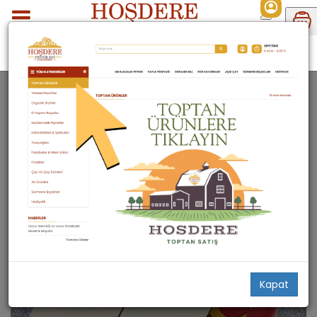
Hediyelik
Defterler
DEFTERLER
1 ürün bulundu
Kapat