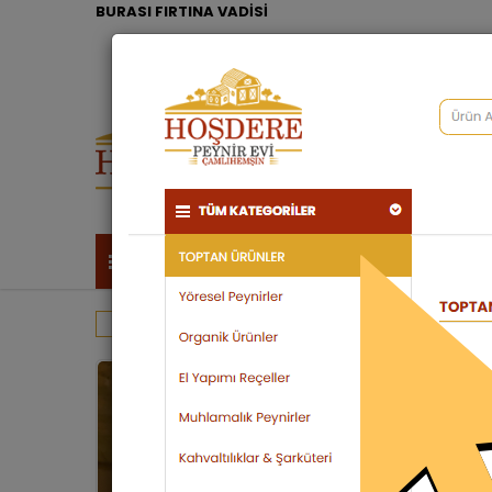
BURASI FIRTINA VADİSİ
TÜM KATEGORİLER
Arı Ürünleri