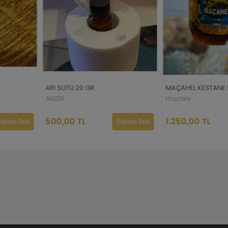
KARAKOVAN PET
MAÇAHEL KESTANE 500 GR
2.5 KG
Hoşdere
Hoşdere
1.250,00 TL
2.000,00 TL
Sepete Ekle
Sepete Ekle