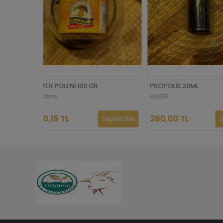
PROPOLİS 20ML
ARI SÜTÜ 20 GR
ANZER
ANZER
280,00 TL
500,00 TL
Sepete Ekle
Sepete Ekle