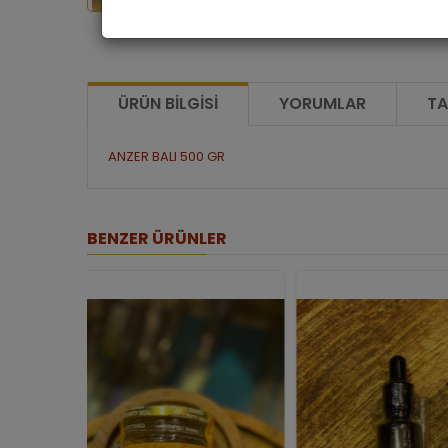
ÜRÜN BILGISI
YORUMLAR
TA
ANZER BALI 500 GR
BENZER ÜRÜNLER