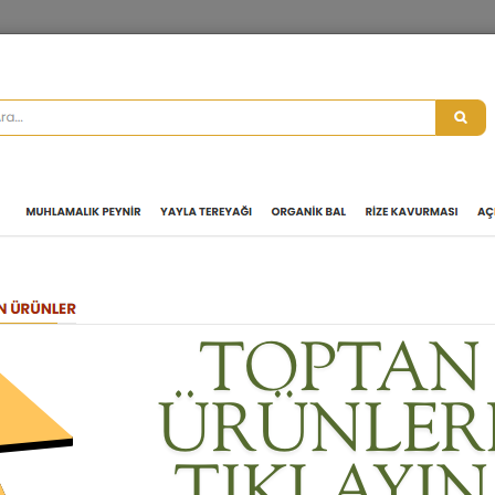
MUHLAMALIK PEYNIR
YAYLA TEREYAĞI
ORGANIK BAL
RIZE KAV
ANZER ÇİÇEK BALI 500 GR
990,10 TL + % 1
1.000,00 TL
Ürün Kodu :
HOSANZ02