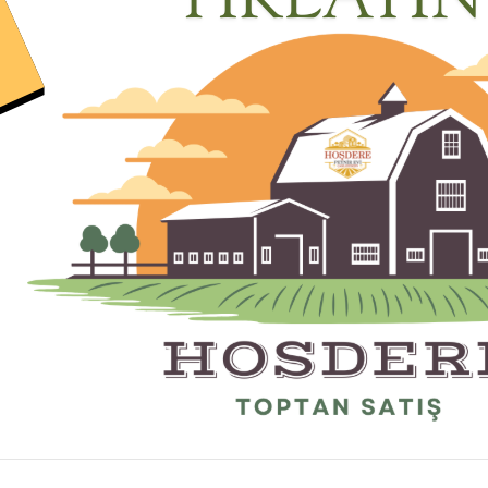
Fiyatı Düşünce Haber Ver
Ürünü Tavsiye Et
Marka :
Hoşdere
Kategori :
Arı Ürünleri
GELİNCE HABER VER