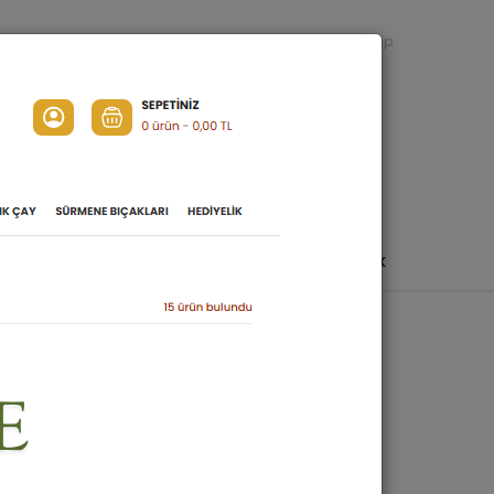
HOŞDERE ÖZEL
Bize Sorun
Sipariş Takip
SEPETİNİZ
0 ürün -
0,00 TL
URMASI
AÇIK ÇAY
SÜRMENE BIÇAKLARI
HEDIYELIK